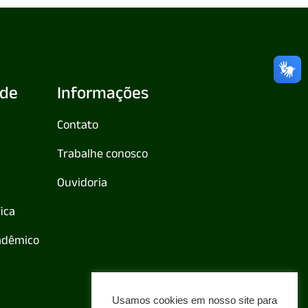
de
Informações
Contato
Trabalhe conosco
Ouvidoria
fica
adêmico
Usamos cookies em nosso site para