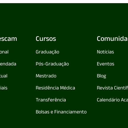
escam
Cursos
Comunida
ional
Graduação
Notícias
agendada
Pós-Graduação
Eventos
tual
Mestrado
Blog
iais
Residência Médica
Revista Cientí
Transferência
Calendário Ac
Bolsas e Financiamento