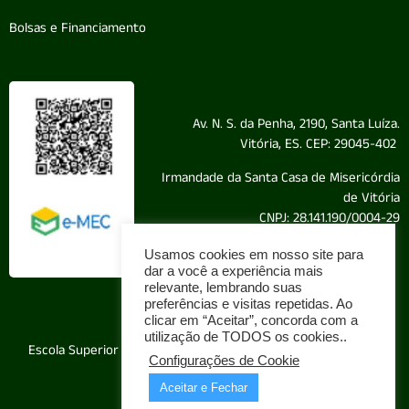
Bolsas e Financiamento
Av. N. S. da Penha, 2190, Santa Luíza.
Vitória, ES. CEP: 29045-402
Irmandade da Santa Casa de Misericórdia
de Vitória
CNPJ: 28.141.190/0004-29
Usamos cookies em nosso site para
dar a você a experiência mais
relevante, lembrando suas
Política de Privacidade
preferências e visitas repetidas. Ao
clicar em “Aceitar”, concorda com a
© 2025 EMESCAM
utilização de TODOS os cookies..
Escola Superior de Ciências da Santa Casa de Misericórdia de
Configurações de Cookie
Vitória
Aceitar e Fechar